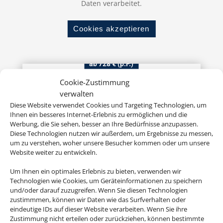
Daten verarbeitet.
Cookies akzeptieren
ab 728 € (p.P.)
Cookie-Zustimmung
verwalten
Diese Website verwendet Cookies und Targeting Technologien, um
TUI KIDS CLUB Isabel
Ihnen ein besseres Internet-Erlebnis zu ermöglichen und die
Teneriffa, Costa Adeje
Werbung, die Sie sehen, besser an Ihre Bedürfnisse anzupassen.
Diese Technologien nutzen wir außerdem, um Ergebnisse zu messen,
um zu verstehen, woher unsere Besucher kommen oder um unsere
Website weiter zu entwickeln.
Um Ihnen ein optimales Erlebnis zu bieten, verwenden wir
Technologien wie Cookies, um Geräteinformationen zu speichern
und/oder darauf zuzugreifen. Wenn Sie diesen Technologien
zustimmmen, können wir Daten wie das Surfverhalten oder
eindeutige IDs auf dieser Website verarbeiten. Wenn Sie ihre
ab 898 € (p.P.)
Zustimmung nicht erteilen oder zurückziehen, können bestimmte